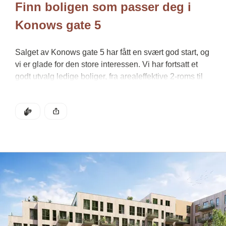
Finn boligen som passer deg i 
Konows gate 5
Salget av Konows gate 5 har fått en svært god start, og 
vi er glade for den store interessen. Vi har fortsatt et 
godt utvalg ledige boliger, fra arealeffektive 2-roms til 
sjeldne townhouses og flotte toppleiligheter.
Nedenfor kan du se eksempler på planløsninger for de 
DEN POSTEN HAR
KLAPP
ulike boligtypene, samt lenker til FINN-annonsene, 
Denne posten ble publisert for
hvor du kan lese mer om hver enkelt bolig. Du kan 
også se alle tilgjengelige boliger i boligvelgeren.
Se alle tilgjengelige boliger i Boligvelgeren
Ditt eget townhouse midt i byen