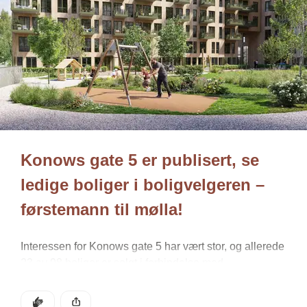
Townhouse er noe du sjelden finner i Oslo sentrum. I 
Konows gate 5 finner du åtte boliger over 2,5 etasjer, 
med stue og kjøkken i gateplan og soverom og bad i 
etasjen over.
Hver bolig har privat uteplass mot et rolig og skjermet 
gårdsrom. Nedenfor finner du et av de ledige 
townhousene, med tre soverom og to private 
uteplasser.
Konows gate 5 er publisert, se 
ledige boliger i boligvelgeren – 
førstemann til mølla!
Interessen for Konows gate 5 har vært stor, og allerede 
23 av 98 boliger er solgt i forbindelse med 
forhåndssalget. Nå åpner vi salget for alle, og samtlige 
tilgjengelige boliger i salgstrinn 1 ligger ute i 
DEN POSTEN HAR
KLAPP