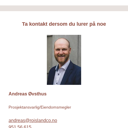
Ta kontakt dersom du lurer på noe
Andreas Øvsthus
Prosjektansvarlig/Eiendomsmegler 
andreas@roislandco.no
951 56 615